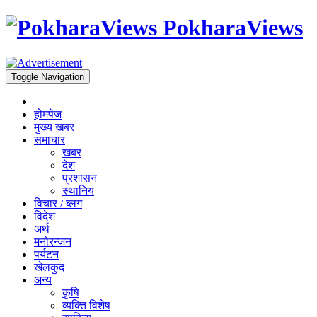
PokharaViews
Toggle Navigation
होमपेज
मुख्य खबर
समाचार
खबर
देश
प्रशासन
स्थानिय
विचार / ब्लग
विदेश
अर्थ
मनोरन्जन
पर्यटन
खेलकुद
अन्य
कृषि
व्यक्ति विशेष