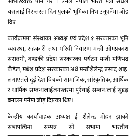
आभार
व्यक्त
पनि
गरे
।
उनले
नेपाल
भारत
मैत्री
संघले
यसलाई
निरन्तरता
दिन
पुलको
भूमिका
निभाउनुपर्नेमा
जोड
दिए
।
कार्यक्रममा
संस्थाका
अध्यक्ष
एवं
प्रदेश
१
सरकारका
भूमि
व्यवस्था
,
सहकारी
तथा
गरिवी
निवारण
मन्त्री
ओम
प्रकाश
सरावगी
,
गण्डकी
प्रदेश
सरकारका
पर्यटन
मन्त्री
मणिभद्र
कँडेल
,
मधेश
प्रदेश
सरकारका
अर्थ
मन्त्री
शैलेन्द्र
प्रसाद
शाह
लगाएतले
दुई
देश
विचको
सामाजिक
,
सांस्कृतिक
,
आर्थिक
र
धार्मिक
सम्बन्धलाई
जनस्तरमा
पुर्रयाई
सम्बन्धलाई
सुदृढ़
बनाउन
पर्नेमा
जोड़
दिएका
थिए।
केन्द्रीय
कार्यावाहक
अध्यक्ष
ई
.
शैलेन्द्र
मोहन
झाको
सभापत्विमा
सम्पन्न
सो
सभामा
भारतीय