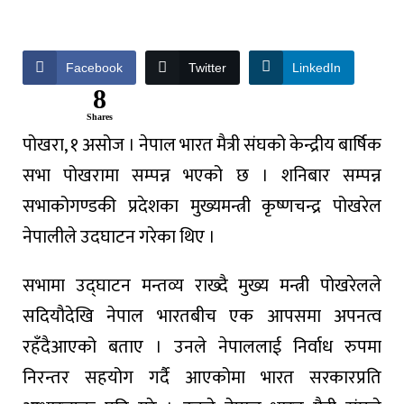
Facebook
Twitter
LinkedIn
8
Shares
पोखरा, १ असोज ।
नेपाल
भारत
मैत्री
संघको
केन्द्रीय
बार्षिक
सभा
पोखरामा
सम्पन्न
भएको
छ
।
शनिबार
सम्पन्न
सभाको
गण्डकी
प्रदेशका
मुख्यमन्त्री
कृष्णचन्द्र
पोखरेल
नेपालीले
उदघाटन
गरेका
थिए
।
सभामा
उद्घाटन
मन्तव्य
राख्दै
मुख्य
मन्त्री
पोखरेलले
सदियौदेखि
नेपाल
भारतबीच
एक
आपसमा
अपनत्व
रहँदै
आएको
बताए
।
उनले
नेपाललाई
निर्वाध
रुपमा
निरन्तर
सहयोग
गर्दै
आएकोमा
भारत
सरकारप्रति