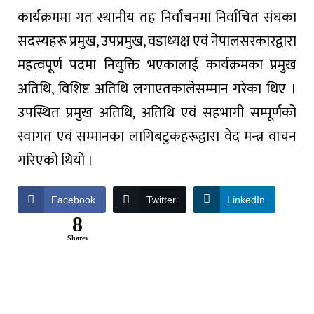
कार्यक्रममा
गत
स्थानीय
तह
निर्वाचनमा
निर्वाचित
संघका
सदस्यहरू
प्रमुख
,
उपप्रमुख
,
वडाध्यक्ष
एवं
नेपाल
सरकारद्वारा
महत्वपूर्ण
पदमा
नियुक्ति
भएकालाई
कार्यक्रमका
प्रमुख
अतिथि
,
विशिष्ट
अतिथि
लगाएतकाले
सम्मान
गरेका
थिए
।
उपस्थित
प्रमुख
अतिथि
,
अतिथि
एवं
सहभागी
सम्पूर्णको
स्वागत
एवं
सम्मानका
लागि
बटुकहरूद्वारा
वेद
मन्त्र
वाचन
गरिएको
थियो
।
Facebook
Twitter
LinkedIn
8
Shares