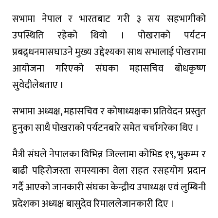
सभामा
नेपाल
र
भारतबाट
गरी
३
सय
सहभागीको
उपस्थिति
रहेको
थियो
।
पोखराको
पर्यटन
प्रबद्र्धनमा
सघाउने
मुख्य
उद्देश्यका
साथ
सभालाई
पोखरामा
आयोजना
गरिएको
संघका
महासचिव
बोधकृष्ण
सुवेदीले
बताए
।
सभामा
अध्यक्ष
,
महासचिव
र
कोषाध्यक्षका
प्रतिवेदन
प्रस्तुत
हुनुका
साथै
पोखराको
पर्यटनबारे
समेत
चर्चा
गरेका
थिए
।
मैत्री
संघले
नेपालका
विभिन्न
जिल्लामा
कोभिड
१९
,
भुकम्प
र
बाढी
पहिरोजस्ता
समस्याका
वेला
राहत
र
सहयोग
प्रदान
गर्दै
आएको
जानकारी
संघका
केन्द्रीय
उपाध्यक्ष
एवं
लुम्बिनी
प्रदेशका
अध्यक्ष
बासुदेव
रिमालले
जानकारी
दिए
।