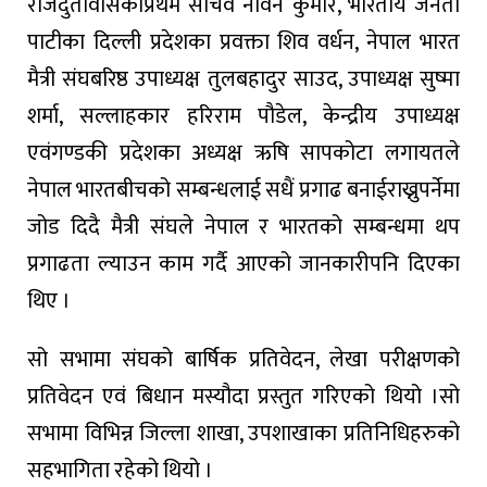
राजदुतावासका
प्रथम
सचिव
नविन
कुमार
,
भारतीय
जनता
पाटीका
दिल्ली
प्रदेशका
प्रवक्ता
शिव
वर्धन
,
नेपाल
भारत
मैत्री
संघ
बरिष्ठ
उपाध्यक्ष
तुलबहादुर
साउद
,
उपाध्यक्ष
सुष्मा
शर्मा
,
सल्लाहकार
हरिराम
पौडेल
,
केन्द्रीय
उपाध्यक्ष
एवं
गण्डकी
प्रदेशका
अध्यक्ष
ऋषि
सापकोटा
लगायतले
नेपाल
भारतबीचको
सम्बन्धलाई
सधैं
प्रगाढ
बनाई
राख्नुपर्नेमा
जोड
दिदै
मैत्री
संघले
नेपाल
र
भारतको
सम्बन्धमा
थप
प्रगाढता
ल्याउन
काम
गर्दै
आएको
जानकारी
पनि
दिएका
थिए
।
सो
सभामा
संघको
बार्षिक
प्रतिवेदन
,
लेखा
परीक्षणको
प्रतिवेदन
एवं
बिधान
मस्यौदा
प्रस्तुत
गरिएको
थियो
।
सो
सभामा
विभिन्न
जिल्ला
शाखा
,
उपशाखाका
प्रतिनिधिहरुको
सहभागिता
रहेको
थियो
।