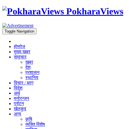
PokharaViews
Toggle Navigation
होमपेज
मुख्य खबर
समाचार
खबर
देश
प्रशासन
स्थानिय
विचार / ब्लग
विदेश
अर्थ
मनोरन्जन
पर्यटन
खेलकुद
अन्य
कृषि
व्यक्ति विशेष