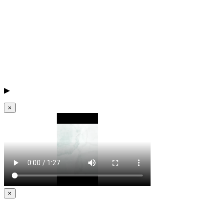
▶
×
×