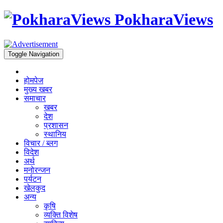
PokharaViews
Toggle Navigation
होमपेज
मुख्य खबर
समाचार
खबर
देश
प्रशासन
स्थानिय
विचार / ब्लग
विदेश
अर्थ
मनोरन्जन
पर्यटन
खेलकुद
अन्य
कृषि
व्यक्ति विशेष