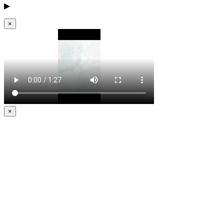
▶
×
×