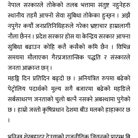
नेपाल सरकारले तोकेको तलब भत्तामा संतुष्ट नहुनेहरु
स्थानीय तहमै आफ्नो सेवा सुबिधा तोकेका हुन्छ्न । अझै
नपुगेर कयौं जनप्रतिनिधिहरुले गरेका भ्रष्टाचार हाम्रालागी
नौला छैनन । प्रदेश सरकार होस या केन्द्रिय सरकार आफ्ना
सुबिधा बढाउन कोहि कतै कसैको कमि छैन । विभिन्न
समयमा मौलाएका गैरप्रजातान्त्रिक पद्धति र संस्कारले
जनता आक्रान्त छन् ।
महङ्गि दिन प्रतिदिन बढ्दो छ । अनियंत्रित रुपमा बढेको
पेट्रोलिय पदार्थको मुल्य सगै बजारमा बढेको महङिले
सर्बसाधरण जनताको चुलो बल्नै नसक्ने अबस्थामा पुगेको
छ । हाम्रो जस्तो कृषिप्रधान देशमा बीउ मलको हाहाकार छ
।
भनिन्छ शेरबहादुर देउवाको राजनीतिक जिवनको प्रारम्भ बि