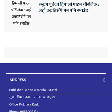
रुकुम पूर्वको हिमाली पाटन चौँरीलेक :
जहाँ प्रकृतिसँगै मन पनि रमाउँछ
ADDRESS
Publisher : A and A Media Pvt.Ltd
सूचना बिभाग दर्ता नं: 2858-2078/79
Office: Pokhara Kaski
Phone: 9856027174