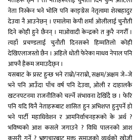
नेताहरू छ्न । ती नेताहरूलाई चुनौती दिने कुनै आँटिलो
नेता निस्केन भने भोलि पनि काङ्ग्रेस नेतृत्वमा शेरबहादुर
देउवा नै आउनेछन् । एमालेमा केपी शर्मा ओलीलाई चुनौती
दिने कोही हुने छैनन् । माओवादी केन्द्रको त कुरै नगरौँ ।
त्यहाँ प्रचण्डलाई चुनौती दिनसक्ने हिम्मतिलो कोही
देखिएलाजस्तो छैन । अहिले धोती फेरेका माधव नेपाल पनि
आफ्नै हैकम जमाउदैछ्न ।
यसबाट के प्रस्ट हुन्छ भने राम्रो/नराम्रो, सक्षम/अक्षम जे–जे
भने पनि आउँदा पाँच वर्ष पनि देउवा, ओली र दाहालकै
खटनपटनमा राजनीतिको चर्ल्ने संभावना देखिँदै छ । फेरि
पनि यदि यिनै नेताहरूबाट शासित हुन अभिशप्त हुनुपर्ने हो
भने पार्टी महाधिवेशन र आमनिर्वाचनहरूको के अर्थ ?
भविष्यको आश कसले जगाउने ? विधि पालनको आश
कसरी गर्ने ? भ्रष्टाचारबाट मुक्त समाजको व्यर्थको खोजी