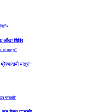
ल्क आँखा शिविर
 प्रेरणादायी यात्रा”
 शुद्ध लेख्छ गण्डकी’