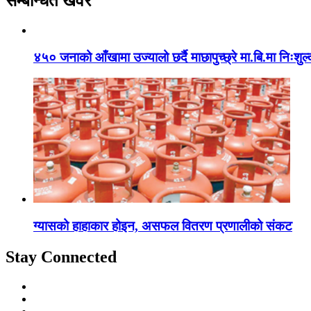
सम्बन्धित खवर
४५० जनाको आँखामा उज्यालो छर्दै माछापुच्छ्रे मा.बि.मा निःशु
ग्यासको हाहाकार होइन, असफल वितरण प्रणालीको संकट
Stay Connected