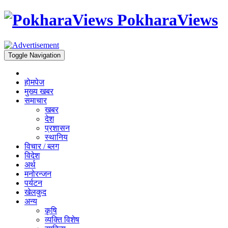
PokharaViews
Toggle Navigation
होमपेज
मुख्य खबर
समाचार
खबर
देश
प्रशासन
स्थानिय
विचार / ब्लग
विदेश
अर्थ
मनोरन्जन
पर्यटन
खेलकुद
अन्य
कृषि
व्यक्ति विशेष