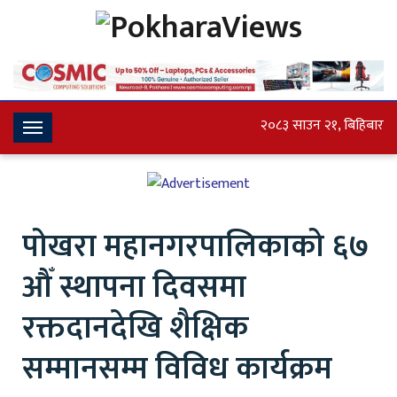
२०८३ साउन २१, बिहिबार
Toggle
Navigation
पोखरा महानगरपालिकाको ६७
औँ स्थापना दिवसमा
रक्तदानदेखि शैक्षिक
सम्मानसम्म विविध कार्यक्रम