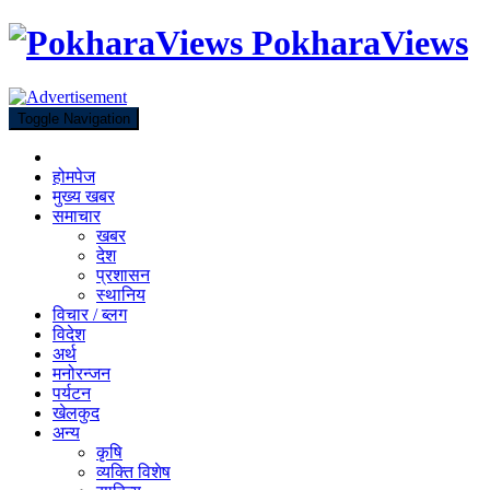
PokharaViews
Toggle Navigation
होमपेज
मुख्य खबर
समाचार
खबर
देश
प्रशासन
स्थानिय
विचार / ब्लग
विदेश
अर्थ
मनोरन्जन
पर्यटन
खेलकुद
अन्य
कृषि
व्यक्ति विशेष