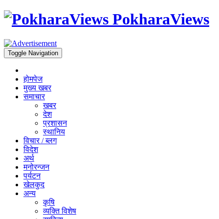
PokharaViews
Toggle Navigation
होमपेज
मुख्य खबर
समाचार
खबर
देश
प्रशासन
स्थानिय
विचार / ब्लग
विदेश
अर्थ
मनोरन्जन
पर्यटन
खेलकुद
अन्य
कृषि
व्यक्ति विशेष