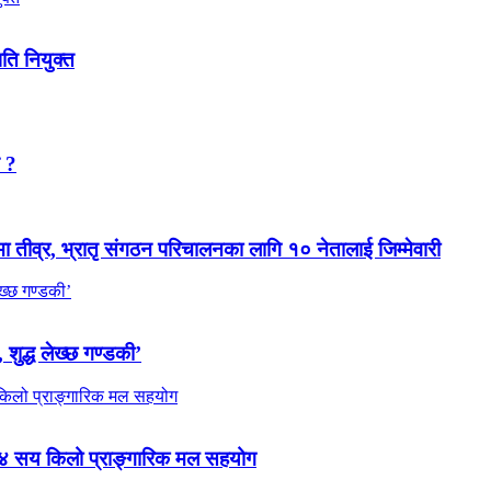
पति नियुक्त
न ?
मा तीव्र, भ्रातृ संगठन परिचालनका लागि १० नेतालाई जिम्मेवारी
 शुद्ध लेख्छ गण्डकी’
 ४ सय किलो प्राङ्गारिक मल सहयोग