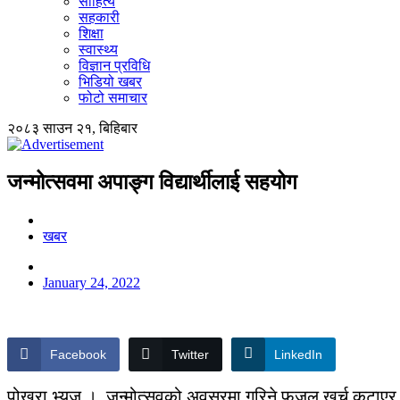
साहित्य
सहकारी
शिक्षा
स्वास्थ्य
विज्ञान प्रविधि
भिडियो खबर
फोटो समाचार
२०८३ साउन २१, बिहिबार
जन्मोत्सवमा अपाङ्ग विद्यार्थीलाई सहयोग
खबर
January 24, 2022
Facebook
Twitter
LinkedIn
पोखरा भ्यूज । जन्मोत्सवको अवसरमा गरिने फजुल खर्च कटाएर पो