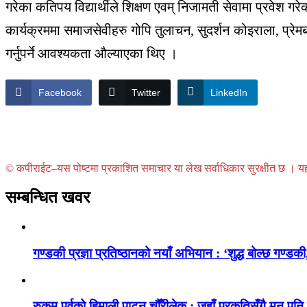
गरेका कतिपय विद्यार्थीले शिक्षण एवम् निजामती सेवामा प्रवेश ग
कार्यक्रममा समाजसेवीहरु गोपि तुलाचन, सुदर्शन कोइराला, प्रेमब
गर्नुपर्ने आवश्यकता औल्याएका थिए ।
Facebook
Twitter
LinkedIn
© कपीराईट–यस पोष्टमा प्रकाशित समाचार या लेख सर्वाधिकार सुरक्षीत छ । यहाँ 
सम्बन्धित खवर
गण्डकी प्रज्ञा प्रतिष्ठानको नयाँ अभियान : ‘शुद्ध बोल्छ गण्डकी,
रुकुम पूर्वको हिमाली पाटन चौँरीलेक : जहाँ प्रकृतिसँगै मन पनि