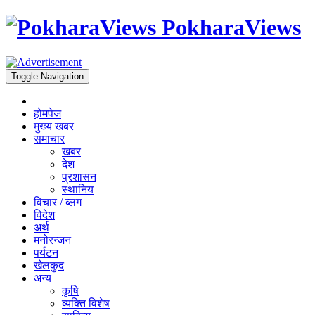
PokharaViews
Toggle Navigation
होमपेज
मुख्य खबर
समाचार
खबर
देश
प्रशासन
स्थानिय
विचार / ब्लग
विदेश
अर्थ
मनोरन्जन
पर्यटन
खेलकुद
अन्य
कृषि
व्यक्ति विशेष