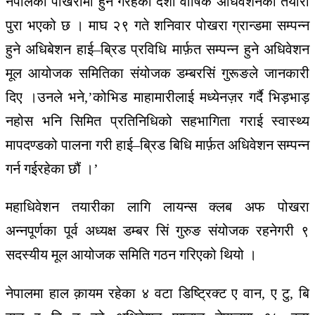
नेपालको
पोखरामा
हुन
गैरहेको
दशौं
वार्षिक
अधिवेशनको
तयारी
पुरा
भएको
छ
।
माघ
२९
गते
शनिवार
पोखरा
ग्रान्डमा
सम्पन्न
हुने
अधिबेशन
हाई
–
ब्रिड
प्रविधि
मार्फ़त
सम्पन्न
हुने
अधिवेशन
मूल
आयोजक
समितिका
संयोजक
डम्बरसिं
गुरूङले
जानकारी
दिए
।
उनले
भने
,’
कोभिड
माहामारीलाई
मध्येनज़र
गर्दै
भिड़भाड़
नहोस
भनि
सिमित
प्रतिनिधिको
सहभागिता
गराई
स्वास्थ्य
मापदण्डको
पालना
गरी
हाई
–
ब्रिड
बिधि
मार्फ़त
अधिवेशन
सम्पन्न
गर्न
गईरहेका
छौं
।
’
महाधिवेशन
तयारीका
लागि
लायन्स
क्लब
अफ
पोखरा
अन्नपूर्णका
पूर्व
अध्यक्ष
डम्बर
सिं
गुरुङ
संयोजक
रहने
गरी
९
सदस्यीय
मूल
आयोजक
समिति
गठन
गरिएको
थियो
।
नेपालमा हाल क़ायम रहेका ४
वटा
डिष्ट्रिक्ट
ए
वान
,
ए
टु
,
बि