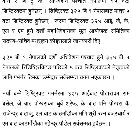
वान
र
बि
टु को अधिवेशन पश्चात नेपालमा
१५
वटा
डिष्ट्रिक्टमा
हुनेछन्
।
डिष्ट्रिक्ट
३२५
बि
१
नेपालबाट
मात्र
५
वटा
डिष्ट्रिक्ट
हुनेछन्
।
जस्मा
डिष्ट्रिक्ट
३२५
आई
,
जे
,
के
,
एल
र
एम
हुने
दशौं
महाधिवेशनका
मूल
आयोजक
समितिका
सदस्य
–
सचिव
मधुसुदन
कोईरालाले
जानकारी
दिए
।
३२५
बी
–
१
नेपालको
दशौं
अधिवेशन
पश्चात
हुने
३२५
बी
–
१
नेपालको
रिडिष्ट्रिक्टिङ
पछिको
५
वटा
डिष्ट्रिक्टको
नेतृत्वको
लागि
गभर्नर
टिमका
उम्मेद्वार
सर्वसम्मत
चयन
भएका
छन
।
नयाँ बन्ने डिष्ट्रिक्ट गभर्नरमा
३२५
आईबाट पोखराका राम
बसेल,
जे बाट पोखराका धुर्व श्रेष्ठ,
के बाट पनि पोखरा कै
राजेन्द्र बाटाजु,
एल
बाट काठमाँड़ौका मणि श्री रत्न बज्रचार्य
र
एम बाट काठमाँड़ौका महेन्द्र पौडेल सर्वसम्मत हुदैछन ।