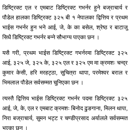
डिष्ट्रिक्ट
एल
र
एमबाट
डिष्ट्रिक्ट
गभर्नर
हुने
बज्राचार्य
र
पौडेल
हालका
डिष्ट्रिक्ट
३२५
बी
१
नेपालका
द्वित्तिय
र
प्रथम
भाईस
गभर्नर
हुन
भने
आई
,
जे
,
के
का
बसेल
,
श्रेष्ठ
र
बाटाजु
सिधै
डिष्ट्रिक्ट
गभर्नर
बन्ने
सौभाग्य
पाएका छन
।
यसै गरी, प्रथम भाईस डिष्ट्रिक्ट गभर्नरमा
डिष्ट्रिक्ट
३२५
आई
,
३२५
जे
, ३२५ के,
३२५
एल
र
३२५
एम मा
क्रमशः
चन्द्र
कुमार
केसी
,
हरि
मरहट्ठा
, सुचित्रा थापा,
परमेश्वर
बराल
र
भिमलाल
पौडेल
सर्वसम्मत
चुनिएका
छन
।
त्यस्तै द्वित्तिय
भाईस
डिष्ट्रिक्ट
गभर्नर
पदमा
डिष्ट्रिक्ट
३२५
आई
,
जे
,
के
,
एल
र
एमबाट क्रमशः
बिनोद
ढुङगाना
,
मिलन
थापा
,
निरा
बज्राचार्य
,
सुमन
भट्ट
र
चण्डीप्रसाद
अर्यालले सर्वसम्मत
भएका छन ।