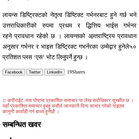
लायन्स डिष्ट्रिक्टको
नेतृत्व
डिष्टिक्ट
गर्भनरबाट
हुने
गर्छ
भने
उत्तराधिकारीको
रुपमा
प्रथम
र
द्धित्तिय
भाईस
गर्भनर
रहने
प्रावधान
रहेको
छ
।
लायन्सको
अन्र्तराष्ट्रिय
प्रावधान
अनुसार
गर्भनर
र
भाइस
डिष्ट्रिक्ट
गभर्नरका
उम्मेद्वार
हुनेले
५०
प्रतिशत
प्लस
‘
एस
’
भोट
लिनुपर्ने
हुन्छ
।
19
Shares
Facebook
Twitter
LinkedIn
© कपीराईट–यस पोष्टमा प्रकाशित समाचार या लेख सर्वाधिकार सुरक्षीत छ ।
यहाँ प्रकाशित समाचार हुबहु कसैले जानकारी विना साभार गरेको पाइएमा
कानुनी कार्वाही गर्न बाध्य हुनेछौ ।
सम्बन्धित खवर