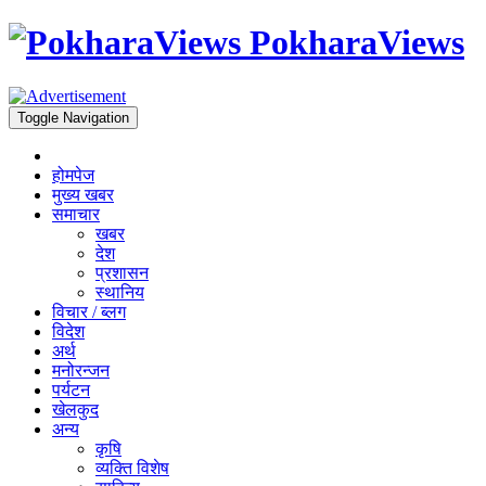
PokharaViews
Toggle Navigation
होमपेज
मुख्य खबर
समाचार
खबर
देश
प्रशासन
स्थानिय
विचार / ब्लग
विदेश
अर्थ
मनोरन्जन
पर्यटन
खेलकुद
अन्य
कृषि
व्यक्ति विशेष