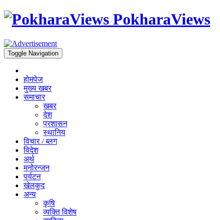
PokharaViews
Toggle Navigation
होमपेज
मुख्य खबर
समाचार
खबर
देश
प्रशासन
स्थानिय
विचार / ब्लग
विदेश
अर्थ
मनोरन्जन
पर्यटन
खेलकुद
अन्य
कृषि
व्यक्ति विशेष