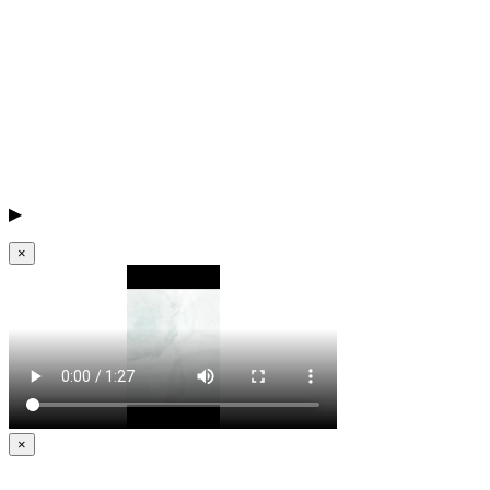
▶
×
×