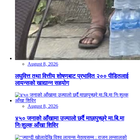
August 8, 2026
लघुवित्त तथा वित्तीय शोषणबाट प्रभावित २०० पीडितलाई
लायन्सको खाद्यान्न सहयोग
August 8, 2026
४५० जनाको आँखामा उज्यालो छर्दै माछापुच्छ्रे मा.बि.मा
निःशुल्क आँखा शिविर