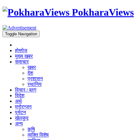
PokharaViews
Toggle Navigation
होमपेज
मुख्य खबर
समाचार
खबर
देश
प्रशासन
स्थानिय
विचार / ब्लग
विदेश
अर्थ
मनोरन्जन
पर्यटन
खेलकुद
अन्य
कृषि
व्यक्ति विशेष