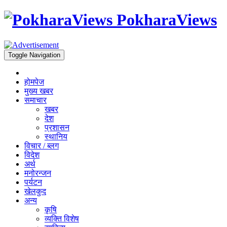
PokharaViews
Toggle Navigation
होमपेज
मुख्य खबर
समाचार
खबर
देश
प्रशासन
स्थानिय
विचार / ब्लग
विदेश
अर्थ
मनोरन्जन
पर्यटन
खेलकुद
अन्य
कृषि
व्यक्ति विशेष