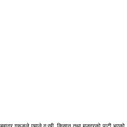
 मनबहादुर गुरूङले एमाले दुःखी, किसान तथा मजदुरको पाटी भएको