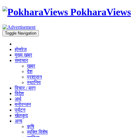
PokharaViews
Toggle Navigation
होमपेज
मुख्य खबर
समाचार
खबर
देश
प्रशासन
स्थानिय
विचार / ब्लग
विदेश
अर्थ
मनोरन्जन
पर्यटन
खेलकुद
अन्य
कृषि
व्यक्ति विशेष