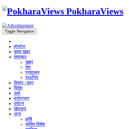
PokharaViews
Toggle Navigation
होमपेज
मुख्य खबर
समाचार
खबर
देश
प्रशासन
स्थानिय
विचार / ब्लग
विदेश
अर्थ
मनोरन्जन
पर्यटन
खेलकुद
अन्य
कृषि
व्यक्ति विशेष