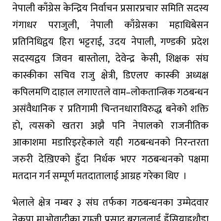
नेपाली काँग्रेस केन्द्रिय निर्वाचन प्रसारप्रचार समिति सदस्य
गंगाधर पराजुली, नेपाली काँग्रेसका महाधिबेसन
प्रतिनिधिद्वय हिरा भट्टराई, उदय नेपाली, गण्डकी प्रदेश
सदस्यद्वय जिवन बास्तोला, देवेन्द्र केसी, शिक्षक संघ
कास्कीका सचिव राजु क्षेत्री, डिएलए कास्की अध्यक्ष
कपिलमणि दाहाल लगाएतले वाम–लोकतान्त्रिक गठबन्धन
असंवैधानिक र प्रतिगामी चिन्तनधाराविरुद्ध बनेको शक्ति
हो, त्यसको खतरा अझै पनि नेपालको राजनीतिक
आकाशमा मडारिइरहेकाले यही गठबन्धनको निरन्तरता
जरुरी देख़िएको हुँदा निर्धक भएर गठबन्धनको पक्षमा
मतदान गर्न सम्पूर्ण मतदातालाई आग्रह गरेका थिए ।
भेलाले क्षेत्र नम्बर ३ संघ तर्फका गठबन्धनका उम्मेदवार
नेकपा माओवादीका राम्जी प्रसाद बराललाई हँसियाहथौड़ा