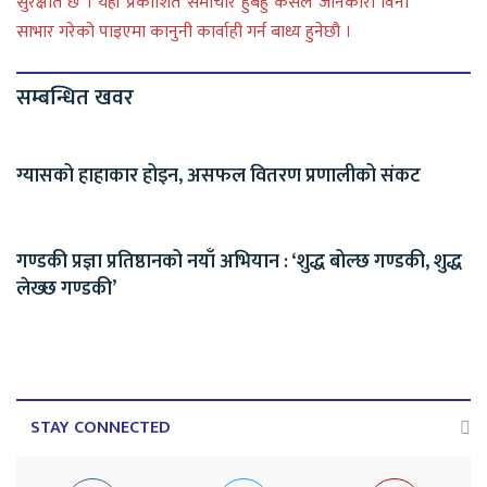
सुरक्षीत छ । यहाँ प्रकाशित समाचार हुबहु कसैले जानकारी विना
साभार गरेको पाइएमा कानुनी कार्वाही गर्न बाध्य हुनेछौ ।
सम्बन्धित खवर
ग्यासको हाहाकार होइन, असफल वितरण प्रणालीको संकट
गण्डकी प्रज्ञा प्रतिष्ठानको नयाँ अभियान : ‘शुद्ध बोल्छ गण्डकी, शुद्ध
लेख्छ गण्डकी’
STAY CONNECTED