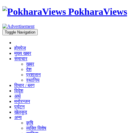
PokharaViews
Toggle Navigation
होमपेज
मुख्य खबर
समाचार
खबर
देश
प्रशासन
स्थानिय
विचार / ब्लग
विदेश
अर्थ
मनोरन्जन
पर्यटन
खेलकुद
अन्य
कृषि
व्यक्ति विशेष