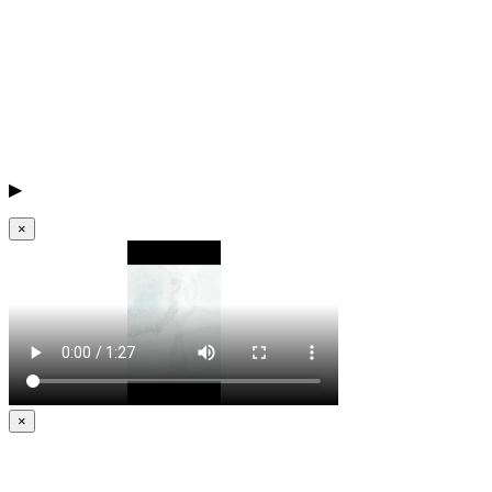
▶
×
×