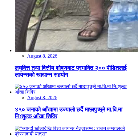
August 8, 2026
लघुवित्त तथा वित्तीय शोषणबाट प्रभावित २०० पीडितलाई
लायन्सको खाद्यान्न सहयोग
August 8, 2026
४५० जनाको आँखामा उज्यालो छर्दै माछापुच्छ्रे मा.बि.मा
निःशुल्क आँखा शिविर