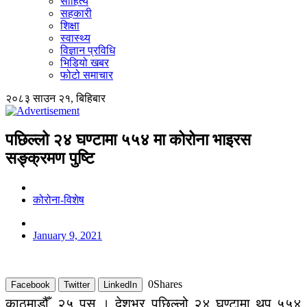
साहित्य
सहकारी
शिक्षा
स्वास्थ्य
विज्ञान प्रविधि
भिडियो खबर
फोटो समाचार
२०८३ साउन २१, बिहिबार
पछिल्लो २४ घण्टामा ५५४ मा कोरोना भाइरस
सङ्क्रमण पुष्टि
कोरोना-विशेष
January 9, 2021
0
Shares
Facebook
Twitter
LinkedIn
काठमाडौँ, २५ पुस । देशभर पछिल्लो २४ घण्टामा थप ५५४