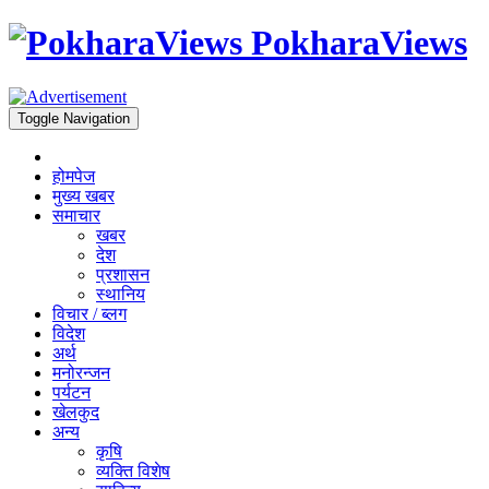
PokharaViews
Toggle Navigation
होमपेज
मुख्य खबर
समाचार
खबर
देश
प्रशासन
स्थानिय
विचार / ब्लग
विदेश
अर्थ
मनोरन्जन
पर्यटन
खेलकुद
अन्य
कृषि
व्यक्ति विशेष