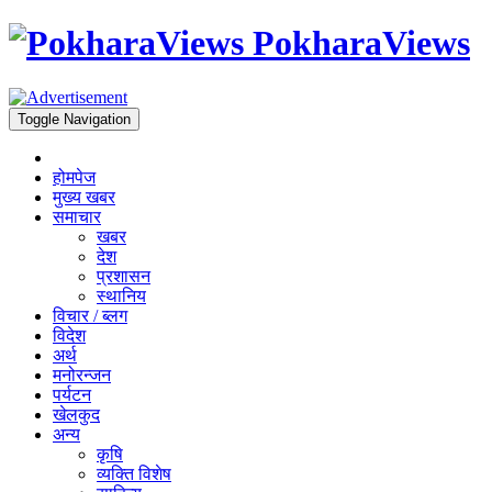
PokharaViews
Toggle Navigation
होमपेज
मुख्य खबर
समाचार
खबर
देश
प्रशासन
स्थानिय
विचार / ब्लग
विदेश
अर्थ
मनोरन्जन
पर्यटन
खेलकुद
अन्य
कृषि
व्यक्ति विशेष