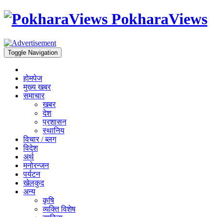
PokharaViews
Toggle Navigation
होमपेज
मुख्य खबर
समाचार
खबर
देश
प्रशासन
स्थानिय
विचार / ब्लग
विदेश
अर्थ
मनोरन्जन
पर्यटन
खेलकुद
अन्य
कृषि
व्यक्ति विशेष