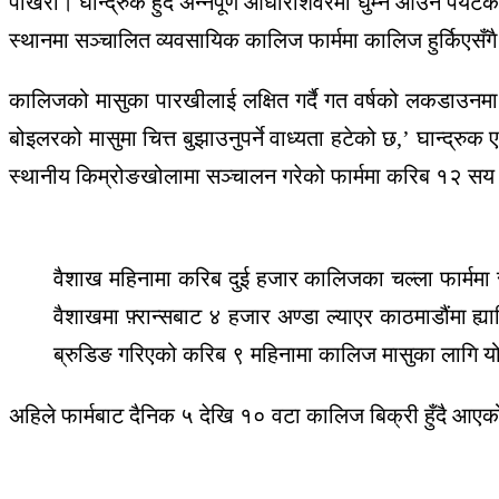
पोखरा। घान्द्रुक हुँदै अन्नपूर्ण आधारशिवरमा घुम्न आउने पर्य
स्थानमा सञ्चालित व्यवसायिक कालिज फार्ममा कालिज हुर्किएसँगै
कालिजको मासुका पारखीलाई लक्षित गर्दै गत वर्षको लकडाउनमा घ
बोइलरको मासुमा चित्त बुझाउनुपर्ने वाध्यता हटेको छ,’ घान्द्
स्थानीय किम्रोङखोलामा सञ्चालन गरेको फार्ममा करिब १२ सय क
वैशाख महिनामा करिब दुई हजार कालिजका चल्ला फार्ममा 
वैशाखमा फ़्रान्सबाट ४ हजार अण्डा ल्याएर काठमाडौंमा ह
ब्रुडिङ गरिएको करिब ९ महिनामा कालिज मासुका लागि 
अहिले फार्मबाट दैनिक ५ देखि १० वटा कालिज बिक्री हुँदै आए