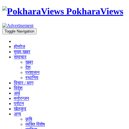
PokharaViews
Toggle Navigation
होमपेज
मुख्य खबर
समाचार
खबर
देश
प्रशासन
स्थानिय
विचार / ब्लग
विदेश
अर्थ
मनोरन्जन
पर्यटन
खेलकुद
अन्य
कृषि
व्यक्ति विशेष