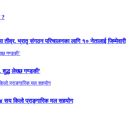
न ?
मा तीव्र, भ्रातृ संगठन परिचालनका लागि १० नेतालाई जिम्मेवारी
 शुद्ध लेख्छ गण्डकी’
 ४ सय किलो प्राङ्गारिक मल सहयोग