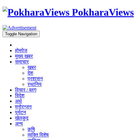
PokharaViews
Toggle Navigation
होमपेज
मुख्य खबर
समाचार
खबर
देश
प्रशासन
स्थानिय
विचार / ब्लग
विदेश
अर्थ
मनोरन्जन
पर्यटन
खेलकुद
अन्य
कृषि
व्यक्ति विशेष