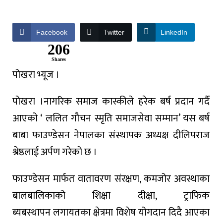
Facebook
Twitter
LinkedIn
206
Shares
पोखरा भ्यूज ।
पोखरा ।नागरिक
समाज
कास्कीले
हरेक
बर्ष
प्रदान
गर्दै
आएको
‘
ललित
गौचन
स्मृति
समाजसेवा
सम्मान
’
यस
बर्ष
बाबा
फाउण्डेसन
नेपालका
संस्थापक
अध्यक्ष
दीलिपराज
श्रेष्ठलाई
अर्पण
गरेको
छ
।
फाउण्डेसन
मार्फत
वातावरण
संरक्षण
,
कमजोर
अवस्थाका
बालबालिकाको
शिक्षा
दीक्षा
,
ट्राफिक
ब्यबस्थापन
लगायतका
क्षेत्रमा
विशेष
योगदान
दिदै
आएका