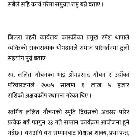
सबैले
सहि
कार्य
गरेमा
समुन्नत
राष्ट्र
बन्ने
बताए
।
जिल्ला
प्रहरी
कार्यलय
कास्कीका
प्रमुख
रमेश
थापाले
व्यक्तिको
सकारात्मक
योगदानले
समाज
परिवर्तनमा
ठूलो
सहयोग
पुग्ने
बताए
।
स्व
.
ललित
गौचनका
भाइ
ओमप्रसाद
गौचन
र
उहाँका
परिवारजनले
२०७५
सालमा
१
लाख
५
हजार
राशिको
अक्षयकोष
स्थापना
गरेका
थिए
।
स्वर्गिय
ललित
गौचनको
स्मृति
दिवसको
अवसर
पारेर
प्रत्येक
बर्ष
फागुन
२३
गते
सम्मान
कार्यक्रम
आयोजना
हुने
गर्दछ
।
यसअघि
यस
सम्मानबाट
विश्वरत्न शाक्य,
प्रभा
पन्त
,