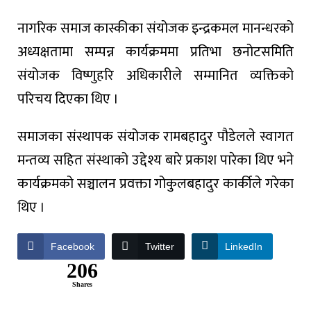
नागरिक
समाज
कास्कीका
संयोजक
इन्द्रकमल
मानन्धरको
अध्यक्षतामा
सम्पन्न
कार्यक्रममा
प्रतिभा
छनोट
समिति
संयोजक
विष्णुहरि
अधिकारीले
सम्मानित
व्यक्तिको
परिचय
दिएका
थिए
।
समाजका
संस्थापक
संयोजक
रामबहादुर
पौडेलले
स्वागत
मन्तव्य
सहित
संस्थाको
उद्देश्य
बारे
प्रकाश
पारेका
थिए
भने
कार्यक्रमको
सञ्चालन
प्रवक्ता
गोकुलबहादुर
कार्कीले
गरेका
थिए
।
Facebook
Twitter
LinkedIn
206
Shares