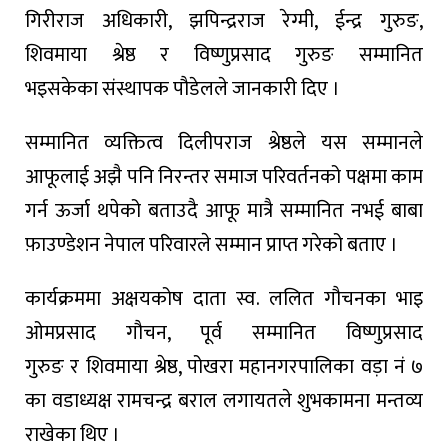
गिरीराज
अधिकारी
,
झपिन्द्रराज
रेग्मी
,
ईन्द्र
गुरुङ
,
शिवमाया
श्रेष्ठ
र
विष्णुप्रसाद
गुरुङ
सम्मानित
भइसकेका
संस्थापक
पौडेलले
जानकारी
दिए
।
सम्मानित
व्यक्तित्व
दिलीपराज
श्रेष्ठले
यस
सम्मानले
आफूलाई
अझै
पनि
निरन्तर
समाज
परिवर्तनको
पक्षमा का
म
गर्न
ऊर्जा
थपेको
बताउदै
आफू
मात्रै
सम्मानित
नभई
बाबा
फ़ाउण्डेशन
नेपाल
परिवारले
सम्मान
प्राप्त गरे
को
बताए
।
कार्यक्रममा
अक्षयकोष दाता
स्व
.
ललित
गौचनका
भाइ
ओमप्रसाद
गौचन
,
पूर्व
सम्मानित
विष्णुप्रसाद
गुरुङ
र
शिवमाया
श्रेष्ठ
,
पोखरा
महानगरपालिका
वड़ा
नं
७
का
वडाध्यक्ष
रामचन्द्र
बराल
लगायतले
शुभकामना
मन्तव्य
रा
खेका
थिए
।