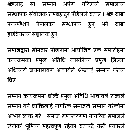
श्रेष्ठलाई
सो
सम्मान
अर्पण
गरिएको
समाजका
संस्थापक
संयोजक
रामबहादुर
पौडेलले
बताए
।
श्रेष्ठ
बाबा
फ़ाउण्डेशन
नेपालका
संस्थापक
हुन्
भने
बाबा
हार्डवेयरका
सञ्चालक
हुन्
।
समाजद्वारा
सोमवार
पोखरामा
आयोजित
एक
समारोहमा
कार्यक्रमका
प्रमुख
अतिथि
कास्कीका
प्रमुख
ज़िल्ला
अ
धिकारी
जयनारायण
आचार्यले
श्रेष्ठलाई
सम्मान
गरेका
थिए
।
सम्मान
कार्यक्रममा
बोल्दै
प्रमुख
अतिथि
आचार्यले
राज्यले
सम्मान
गर्ने
व्यक्तिलाई
नागरिक
समाजले
सम्मान
गरेकोमा
आभार
व्यक्त
गरे
।
समाज
रूपान्तरणमा
नागरिक
समाजले
खेलेको
भूमिका
महत्वपूर्ण
रहेको
बताउदै यस्तै
प्रकारले