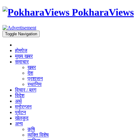
PokharaViews
Toggle Navigation
होमपेज
मुख्य खबर
समाचार
खबर
देश
प्रशासन
स्थानिय
विचार / ब्लग
विदेश
अर्थ
मनोरन्जन
पर्यटन
खेलकुद
अन्य
कृषि
व्यक्ति विशेष