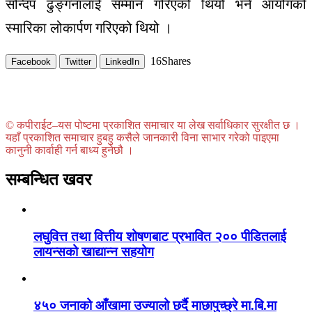
सन्दिप ढुङ्गनालाई सम्मान गरिएको थियो भने आयोगको
स्मारिका लोकार्पण गरिएको थियो ।
16
Shares
Facebook
Twitter
LinkedIn
© कपीराईट–यस पोष्टमा प्रकाशित समाचार या लेख सर्वाधिकार सुरक्षीत छ ।
यहाँ प्रकाशित समाचार हुबहु कसैले जानकारी विना साभार गरेको पाइएमा
कानुनी कार्वाही गर्न बाध्य हुनेछौ ।
सम्बन्धित खवर
लघुवित्त तथा वित्तीय शोषणबाट प्रभावित २०० पीडितलाई
लायन्सको खाद्यान्न सहयोग
४५० जनाको आँखामा उज्यालो छर्दै माछापुच्छ्रे मा.बि.मा