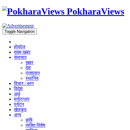
PokharaViews
Toggle Navigation
होमपेज
मुख्य खबर
समाचार
खबर
देश
प्रशासन
स्थानिय
विचार / ब्लग
विदेश
अर्थ
मनोरन्जन
पर्यटन
खेलकुद
अन्य
कृषि
व्यक्ति विशेष