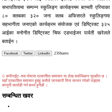
सभापतित्वमा
सम्पन्न
स्कुलिङ्ग
कार्यक्रमम
बाग़्मती
एरियाका
८०
क्लबका
३२०
जना
क्लब
अफिसरले
स्कुलिङ्गमा
सहभागीता
जनाएको
कार्यक्रम
संयोजक
एवं
डिष्ट्रिक्ट
३२५
आईका
मनोनीत
डिष्ट्रिक्ट
चिफ
एडभाईजर
पार्वती
खरेलले
बताईन
।
23
Shares
Facebook
Twitter
LinkedIn
© कपीराईट–यस पोष्टमा प्रकाशित समाचार या लेख सर्वाधिकार सुरक्षीत छ ।
यहाँ प्रकाशित समाचार हुबहु कसैले जानकारी विना साभार गरेको पाइएमा
कानुनी कार्वाही गर्न बाध्य हुनेछौ ।
सम्बन्धित खवर