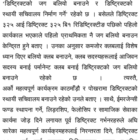
‘
डिष्ट्रिक्टको
जग
बलियो
बनाउने
र
डिष्ट्रिक्टको
स्थायी
सचिवालय
निर्माण
गर्ने
’
रहेको
छ
।
बसेलले
डिष्ट्रिक्ट
३२५
आई
डिष्ट्रिक्ट
३२५
बि१
रिडिष्ट्रिक्टीङ पछिको
पहिलो
कार्यकाल
भएकाले
पहिलो
प्राथमिकता
नै
जग
बलियो
बनाउन
केन्द्रित
हुने
बताए
।
उनका
अनुसार क
मजोर
क्लबलाई
विशेष
ध्यान
दिएर
बलियो
क्लब
बनाउने
,
क्लब
सदस्यहरूलाई
आजिवन
सदस्य
बनाई प
र्मानेन्ट
क्लब
बनाई
डिष्ट्रिक्टको
जग
बलियो
बनाउने
रहेको
छ
।
त्यस्तै
,
अर्को
महत्वपूर्ण
कार्यक्रम
काठमाँड़ौ
र
पोखरामा
डिष्ट्रिक्टको
स्थायी
सचिवालय
बनाउने
रहेको
उनले
बताए
।
साथै
,
ईमरजेन्सी
फ
ण्ड
स्थापना
गर्ने
,
लिड़रशिप
,
फेलोसिप
र
सामाजिक
सेवाका
कार्यमा
जोड़
दिने
लगायत
पूर्व
डिष्ट्रिक्ट ग
र्भनरहरुले
अघि
सारेका
महत्वपूर्ण
कार्यक्रमहरुलाई
निरन्तरता
दिने
,
डिष्ट्रिक्ट