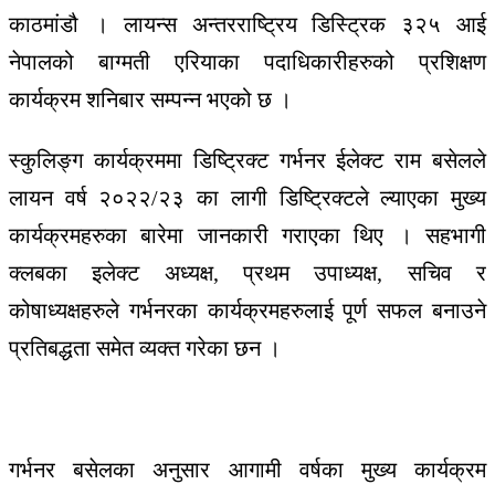
काठमांडौ
।
लायन्स
अन्तरराष्ट्रिय
डिस्ट्रिक
३२५
आई
नेपालको
बाग्मती
एरियाका
पदाधिकारीहरुको
प्रशिक्षण
का
र्यक्रम
शनिबार
सम्पन्न
भएको
छ
।
स्कुलिङ्ग
कार्यक्रममा
डिष्ट्रिक्ट
गर्भनर
ईलेक्ट
राम
बसेलले
लायन
वर्ष
२०२२
/
२३
का
लागी
डिष्ट्रिक्टले
ल्याएका
मुख्य
कार्यक्रमहरुका
बारेमा
जानकारी
गराएका
थिए
।
सहभागी
क्लबका
इलेक्ट
अध्यक्ष
, प्रथम
उपाध्यक्ष
,
सचिव
र
कोषाध्यक्षहरुले
गर्भनरका
कार्यक्रमहरुलाई
पूर्ण
सफल
बनाउने
प्रतिबद्धता
समेत
व्यक्त
गरेका
छन ।
गर्भनर
बसेलका
अनुसार
आगामी
वर्षका
मुख्य
कार्यक्रम