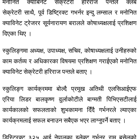
मनोनित
क्याबिनेट
सेक्रेटरी
हरिराज
पन्तले
क्लब
सेक्रेटरी
साथै,
पूर्व
डिष्ट्रिक्ट ग
भर्नर
इन्दु
लम्साल
र
मनोनित
क्याविनेट
ट्रेजरर
सूर्यनारायण
बरालले
कोषाध्यक्षलाई
प्रशिक्षण
दिएका
थिए
।
स्कुलिङ्गमा
अध्यक्ष
,
उपाध्यक्ष
,
सचिव
,
कोषाध्यक्षलाई
उनीहरुको
काम
कर्तव्य
र
अधिकारका
विषयमा
प्रशिक्षण
गराईएको
मनोनित
क्याविनेट
सेक्रेटरी
हरिराज
पन्तले
बताए
।
स्कुलिङ्ग
कार्यक्रममा
बोल्दै
प्रमुख
अतिथी
एलसिआईएफ
एरिया
लिडर
बालकृष्ण
वुर्लाकोटीले
बाग्मती
पिभिएसटीलाई
कार्यकालको
सफलताको
शुभकामना
दिँदै
गर्भनरले
ल्याएका
कार्यक्रमलाई
सफल
बनाउन
सबै
एक
भएर
लाग्नुपर्ने
बताए
।
डिस्ट्रिक्ट
३२५
आई
नेपालका
इलेक्ट
गर्भनर
राम
बसेलको