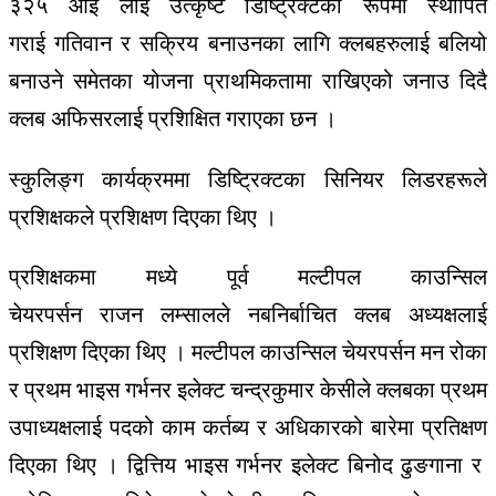
३२५
आई
लाई
उत्कृष्ट डि
ष्ट्रिक्टका
रूपमा
स्थापित
गराई
गतिवान
र
सक्रिय
बनाउनका
लागि
क्लबहरुलाई
बलियो
बनाउने
समेतका
योजना
प्राथमिकतामा
राखिएको
जनाउ
दिदै
क्लब
अफिसरलाई
प्रशिक्षित
गराएका
छन
।
स्कुलिङ्ग
कार्यक्रममा
डिष्ट्रिक्टका
सिनियर
लिडरहरूले
प्रशिक्षकले
प्रशिक्षण
दिएका
थिए
।
प्रशिक्षकमा मध्ये
पूर्व
मल्टीपल
काउन्सिल
चेयरपर्सन
राजन
लम्सालले
नबनिर्बाचित
क्लब
अध्यक्षलाई
प्रशिक्षण दि
एका
थिए
।
मल्टीपल
काउन्सिल
चेयरपर्सन
मन
रोका
र
प्रथम
भाइस
गर्भनर
इलेक्ट
चन्द्रकुमार
केसीले
क्लबका
प्रथम
उपाध्यक्षलाई
पदको
काम
कर्तब्य
र
अधिकारको
बारेमा
प्रतिक्षण
दिएका
थिए
।
द्वित्तिय
भाइस ग
र्भनर
इलेक्ट
बिनोद
ढुङगाना
र