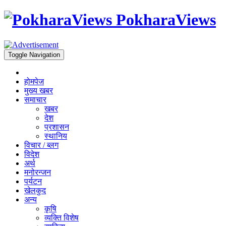
PokharaViews
Toggle Navigation
होमपेज
मुख्य खबर
समाचार
खबर
देश
प्रशासन
स्थानिय
विचार / ब्लग
विदेश
अर्थ
मनोरन्जन
पर्यटन
खेलकुद
अन्य
कृषि
व्यक्ति विशेष