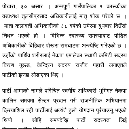
पोखरा, ३० असार । अन्नपूर्ण
गाउँपालिका
–
१
कास्कीका
वडाध्यक्ष
तुलसीप्रसाद
अधिकारीलाई
मातृ
शोक
परेको
छ
।
माता
कलावती
अधिकारीको
८८
वर्षको
उमेरमा
बुधबार
दिउँसो
निधन
भएको
हो
।
विभिन्न
स्वास्थ्य
समस्याबाट
पीडित
अधिकारीको
विहिवार
पोखरा
रामघाटमा
अन्त्येष्टि
गरिएको
छ
।
उहाँको
पार्थिव
शरीरलाई
नेकपा
एमालेका
स्थायी
कमिटी
सदस्य
किरण
गुरूङ
,
केन्द्रिय
सदस्य
राजीव
पहारी
लगाएतले
पार्टीको
झण्डा
ओडाएका
थिए
।
पार्टी
आमाको
नामले
परिचित
स्वर्गीय
अधिकारी
भूमिगत
नेकपा
कालिन
समयमा
सेल्टर
प्रदान
गरी
राजनीतिक अ
भियानमा
क्रियाशिल
रही पार्टीलाई अत्यंतै ठुलो योगदान पुर्रयाउनु भएको
थियो ।
सोहि
समयदेख़ि
पार्टी
सदस्यता
लिई