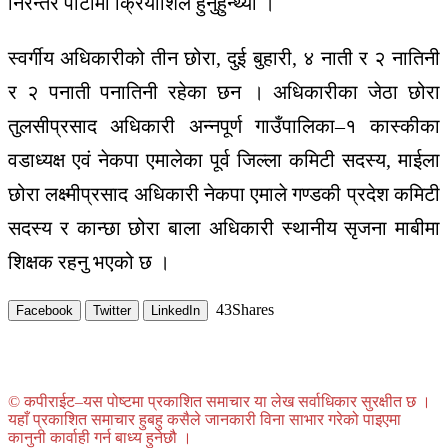
निरन्तर
पार्टीमा
क्रियाशिल
हुनुहुन्थ्यो
।
स्वर्गीय
अधिकारीको
तीन
छोरा
,
दुई
बुहारी
,
४
नाती
र
२
नातिनी
र
२
पनाती
पनातिनी
रहेका
छन
।
अधिकारीका
जेठा
छोरा
तुलसीप्रसाद
अधिकारी
अन्नपूर्ण
गाउँपालिका
–
१
कास्कीका
वडाध्यक्ष
एवं
नेकपा
एमालेका
पूर्व
जिल्ला
कमिटी
सदस्य
,
माईला
छोरा
लक्ष्मीप्रसाद
अधिकारी
नेकपा
एमाले
गण्डकी
प्रदेश
कमिटी
सदस्य
र
कान्छा
छोरा
बाला
अधिकारी
स्थानीय
सृजना
माबीमा
शिक्षक
रहनु
भएको
छ
।
43
Shares
Facebook
Twitter
LinkedIn
© कपीराईट–यस पोष्टमा प्रकाशित समाचार या लेख सर्वाधिकार सुरक्षीत छ ।
यहाँ प्रकाशित समाचार हुबहु कसैले जानकारी विना साभार गरेको पाइएमा
कानुनी कार्वाही गर्न बाध्य हुनेछौ ।