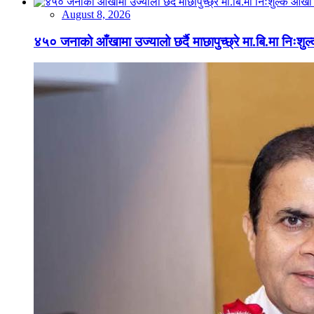
August 8, 2026
४५० जनाको आँखामा उज्यालो छर्दै माछापुच्छ्रे मा.बि.मा निःशु