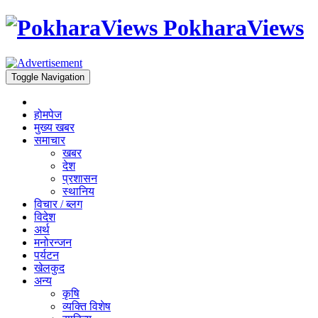
PokharaViews
Toggle Navigation
होमपेज
मुख्य खबर
समाचार
खबर
देश
प्रशासन
स्थानिय
विचार / ब्लग
विदेश
अर्थ
मनोरन्जन
पर्यटन
खेलकुद
अन्य
कृषि
व्यक्ति विशेष