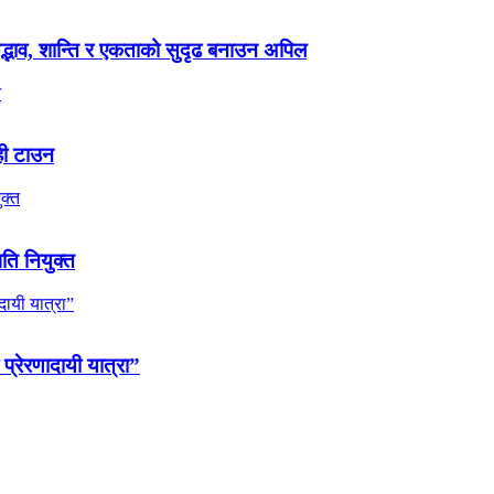
 सद्भाव, शान्ति र एकताको सुदृढ बनाउन अपिल
ही टाउन
पति नियुक्त
 प्रेरणादायी यात्रा”