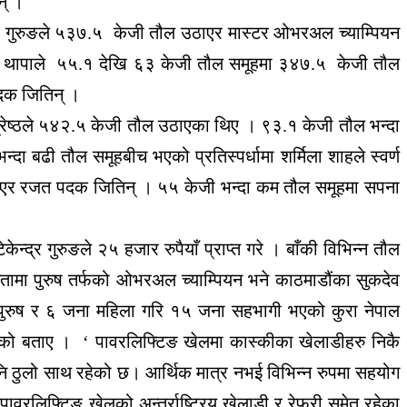
न् ।
 खेलाडी गुरुङले ५३७.५ केजी तौल उठाएर मास्टर ओभरअल च्याम्पियन
 जिमका थापाले ५५.१ देखि ६३ केजी तौल समूहमा ३४७.५ केजी तौल
पदक जितिन् ।
े। श्रेष्ठले ५४२.५ केजी तौल उठाएका थिए । ९३.१ केजी तौल भन्दा
 बढी तौल समूहबीच भएको प्रतिस्पर्धामा शर्मिला शाहले स्वर्ण
ाएर रजत पदक जितिन् । ५५ केजी भन्दा कम तौल समूहमा सपना
्द्र गुरुङले २५ हजार रुपैयाँ प्राप्त गरे । बाँकी विभिन्न तौल
ितामा पुरुष तर्फको ओभरअल च्याम्पियन भने काठमाडौंका सुकदेव
ा पुरुष र ६ जना महिला गरि १५ जना सहभागी भएको कुरा नेपाल
रेको बताए । ‘ पावरलिफ्टिङ खेलमा कास्कीका खेलाडीहरु निकै
नि ठुलो साथ रहेको छ। आर्थिक मात्र नभई विभिन्न रुपमा सहयोग
वरलिफ्टिङ खेलको अन्तर्राष्ट्रिय खेलाडी र रेफ्री समेत रहेका