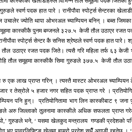
मा कास्कीका खेलाडीहरुले विभिन्न तौल समूहमा पदक जितेका हु
्द्र गुरुङले स्वर्ण पदक हात पारे । रानीपौवा स्पोर्ट्स सेन्टरका
धेरै तौल उचालेर ज्योति थापा ओभरअल च्याम्पियन बनिन् । बब्स
ल समूहमा कास्कीकै पुनम बम्जनले ३२७.५ केजी तौल उठाएर रजत 
ानीपौवा स्पोर्ट्स सेन्टर कै सनिस श्रेष्ठले स्वर्ण पदक हात पार
 तौल उठाएर रजत पदक जिते। त्यसै गरि महिला तर्फ ६३ केजी भन्दा
ि तौल समूहमा कास्कीकै सिमा गुरुङले ३७७.५ केजी तौल उठ
ु एक लाख प्राप्त गरिन् । त्यस्तै मास्टर ओभरअल च्याम्पियन टेकेन
हजार र तेस्रोले ५ हजार नगर सहित पदक प्राप्त गरे । प्रतियोग
याम्पियन पनि हुन्। प्रतियोगितामा भाग लिन कास्कीबाट ९ जन
रुङले अरु जिल्लाको तुलनामा कास्कीले अधिक सफलता प्राप्त ग
ो,’ गुरुङले भने, ‘ यसमा खेलकुद मन्त्रालय गण्डकी प्रदेशको प
 भए पावरलिफ्टिङ खेलमा हाम्रो प्रदेश सधैँ अगाडी रहनेछ । ‘पा