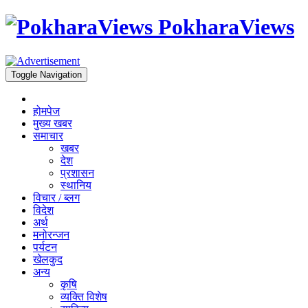
PokharaViews
Toggle Navigation
होमपेज
मुख्य खबर
समाचार
खबर
देश
प्रशासन
स्थानिय
विचार / ब्लग
विदेश
अर्थ
मनोरन्जन
पर्यटन
खेलकुद
अन्य
कृषि
व्यक्ति विशेष