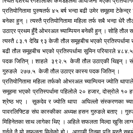
स्थित दशरथ रंगशालाको कभर्डहलमा आयोजना भएको प्रतियोगिता
प्रतियोगितामा पुरुषतर्फ ४५ बर्ष भन्दा बढी उमेर समूहमा टेकेन
बनेका हुन् । त्यस्तै प्रतियोगितामा महिला तर्फ सबै भन्दा 
उठाएर प्रथम हुँदै ओभरअल च्याम्पियन बनेकी हुन् । सोहि तौ
त्यस्तै ८३.१ देखि ९३ केजी तौल समूहबीच भएको प्रतिस्पर्धामा र
बढी तौल समूहबीच भएको प्रतिस्पर्धामा सुमिन परियारले ४८४.५
पदक जितिन् । शाहले ३९२.५ केजी तौल उठाएकी थिइन् । सोह
गुरुङले २७७.५ केजी तौल उठाएर कास्य पदक जितिन् ।
प्रतियोगितामा महिला तर्फको ओभरअल च्याम्पियन ज्योति थापाले र
समूहमा भएको प्रतिस्पर्धामा पहिलोले २० हजार, दोस्रोले १० 
श्रेष्ठ भए । सुकदेव र ज्योति थापा अघिल्लो संस्करणका च्
पावरलिफ्टिङ संघ कास्कीका अध्यक्ष हसन गुरुङले बताए । गु
मिहिनेतका साथ लागेका थिए । अहिले सफलता मिल्दा खुसि लाग्य
गर्नले नै यो सफलता मिलेको हो। आगामी दिनमा पनि यस्तै सहयोग