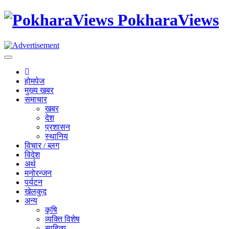
PokharaViews
Toggle
Navigation
होमपेज
मुख्य खबर
समाचार
खबर
देश
प्रशासन
स्थानिय
विचार / ब्लग
विदेश
अर्थ
मनोरन्जन
पर्यटन
खेलकुद
अन्य
कृषि
व्यक्ति विशेष
साहित्य