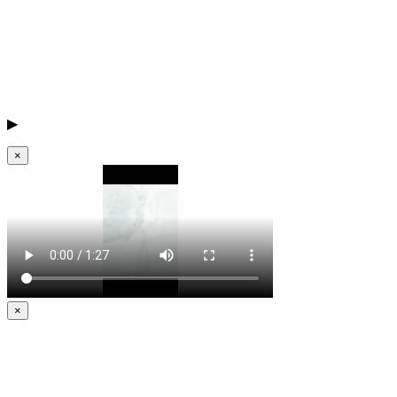
▶
×
×