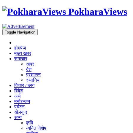
PokharaViews
Toggle Navigation
होमपेज
मुख्य खबर
समाचार
खबर
देश
प्रशासन
स्थानिय
विचार / ब्लग
विदेश
अर्थ
मनोरन्जन
पर्यटन
खेलकुद
अन्य
कृषि
व्यक्ति विशेष