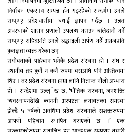
लागि निर्वाचनमा जुटिरहेका छौं ।’ प्रतिनिधि सभाको पनि
निर्वाचन एकसाथ सम्पन्न हँन गइरहेको सन्दर्भमा उनले
सम्पूणर् प्रदेशवासीमा बधाई ज्ञापन गर्दछु । उन्नत
अवस्थाको शासन प्रणाली उपलब्ध गराउन बलिदानी गर्ने
सम्पूणर् सहिदप्रति उनले श्रद्धाञ्जली अर्पण गर्दै अग्रजप्रति
कृतज्ञता व्यक्त गरेका छन् ।
संघीयताको पहिचान भनेकै प्रदेश संरचना हो । संघ र
स्थानीय तह कुनै न कुनै रुपमा यसअघि पनि अस्तित्वमा
थिए । तर प्रदेश संरचना हाम्रा लागि नितान्त नौलो अभ्यास
हो । सन्देशमा उल्ल्ेख छ, ‘भौतिक संरचना, जनशक्ति
व्यवस्थापनदेखि कानुनी अस्पष्टता लगायतका समस्या
झेल्दै ५ वर्षको अवधिमा प्रदेश संरचनाले सशक्तरुपमा
आफ्नो पहिचान स्थापित गराएको छ ।’ एक
सरकारकोरुपमा सञ्चालित हुन आवश्यक सम्पूणर् तयारी