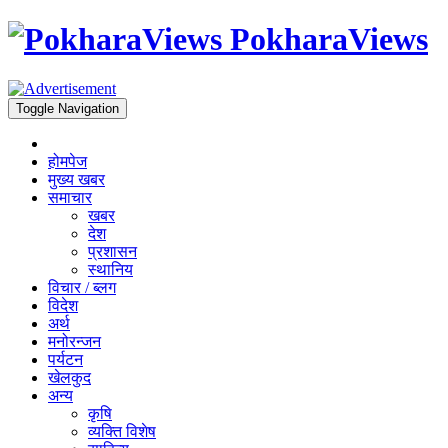
PokharaViews
Toggle Navigation
होमपेज
मुख्य खबर
समाचार
खबर
देश
प्रशासन
स्थानिय
विचार / ब्लग
विदेश
अर्थ
मनोरन्जन
पर्यटन
खेलकुद
अन्य
कृषि
व्यक्ति विशेष