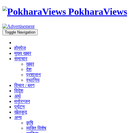
PokharaViews
Toggle Navigation
होमपेज
मुख्य खबर
समाचार
खबर
देश
प्रशासन
स्थानिय
विचार / ब्लग
विदेश
अर्थ
मनोरन्जन
पर्यटन
खेलकुद
अन्य
कृषि
व्यक्ति विशेष