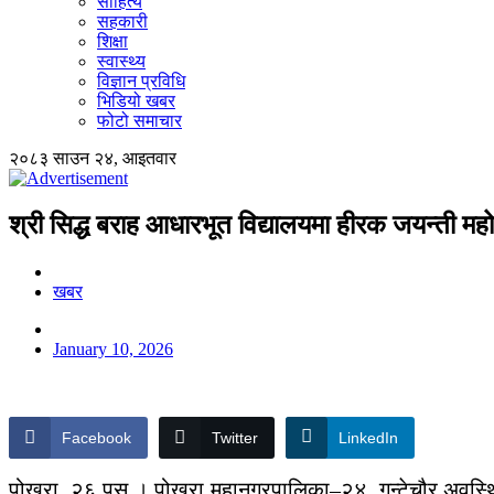
साहित्य
सहकारी
शिक्षा
स्वास्थ्य
विज्ञान प्रविधि
भिडियो खबर
फोटो समाचार
२०८३ साउन २४, आइतवार
श्री सिद्ध बराह आधारभूत विद्यालयमा हीरक जयन्ती महो
खबर
January 10, 2026
Facebook
Twitter
LinkedIn
पोखरा, २६ पुस
। पोखरा महानगरपालिका–२४, गुन्टेचौर अवस्थि