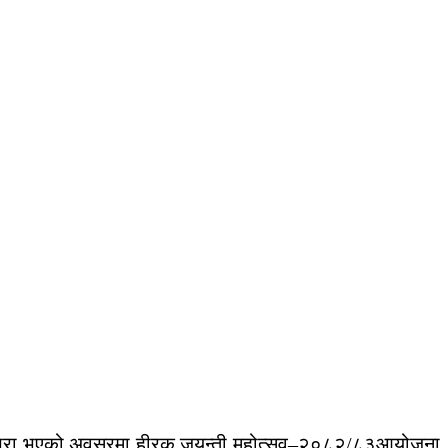
ष पूरा भएको अवसरमा
हीरक जयन्ती महोत्सव–२०८२/८३
आयोजना