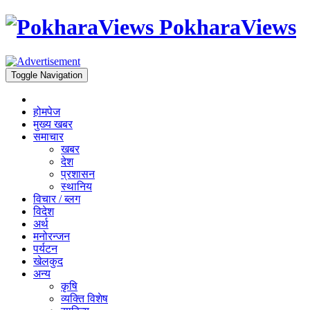
PokharaViews
Toggle Navigation
होमपेज
मुख्य खबर
समाचार
खबर
देश
प्रशासन
स्थानिय
विचार / ब्लग
विदेश
अर्थ
मनोरन्जन
पर्यटन
खेलकुद
अन्य
कृषि
व्यक्ति विशेष