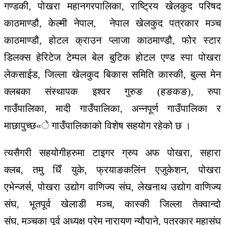
गण्डकी, पोखरा महानगरपालिका, राष्ट्रिय खेलकुद परिषद
काठमाण्डौ, केल्मी नेपाल, नेपाल खेलकुद पत्रकार मञ्च
काठमाण्डौ, होटल क्राउन प्लाजा काठमाण्डौ, फोर स्टार
डिलक्स हेरिटेज टेम्पल बेल बुटिक होटल एण्ड स्पा पोखरा
लेकसाईड, जिल्ला खेलकुद बिकास समिति कास्की, बुल्स मेन
क्लबका संस्थापक इश्वर गुरुङ (हङकङ), रुपा
गाउँपालिका, मादी गाउँपालिका, अन्नपूर्ण गाउँपालिका र
माछापुच्छ«े गाउँपालिकाको विशेष सहयोग रहेको छ ।
त्यसैगरी सहयोगीहरुमा टाइगर ग्रुप अफ पोखरा, सहारा
क्लब, तमु धिँ युके, फ्रयाङकलिंन एजुकेशन, पोखरा
एभेन्जर्स, पोखरा उद्योग वाणिज्य संघ, लेखनाथ उद्योग वाणिज्य
संघ, भूतपूर्व खेलाडी मञ्च, कास्की जिल्ला तेक्वान्दो
संघ, मञ्चका पूर्व अध्यक्ष प्रेम नारायण न्यौपाने, पत्रकार महासंघ