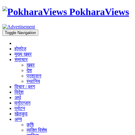
PokharaViews
Toggle Navigation
होमपेज
मुख्य खबर
समाचार
खबर
देश
प्रशासन
स्थानिय
विचार / ब्लग
विदेश
अर्थ
मनोरन्जन
पर्यटन
खेलकुद
अन्य
कृषि
व्यक्ति विशेष