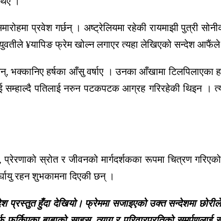
थिएँ ।
ोहमा प्रवेश गर्छन् । अष्ट्रेलियमा रहेकी रायमाझी पुत्री सोनीक
वतीले ¥यापिङ फ्रेम खोल्न लगाएर त्यहा लेखिएको सन्देश आफैंले 
्, भक्कानिए हर्षका आँसु वर्षाए । उनका आँखामा टिलपिलाएका हर
 सम्हाल्दै पतिलाई नरुन पटकपटक आग्रह गरिरहेकी थिइन । त्
 प्रेरणाको स्रोत र जीवनको मार्गदर्शकका रूपमा चित्रण गरिएको
ीर्घायु रहन शुभकामना दिएकी छन् ।
प्रस्तुत हुँदा देखियो। फ्रेममा सजाइएको उक्त सन्देशमा छोरीले ब
वनतर्फ फर्किएका बाबाको साहस, त्याग र परिवारप्रतिको समर्पणलाई