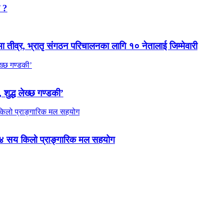
न ?
मा तीव्र, भ्रातृ संगठन परिचालनका लागि १० नेतालाई जिम्मेवारी
 शुद्ध लेख्छ गण्डकी’
 ४ सय किलो प्राङ्गारिक मल सहयोग