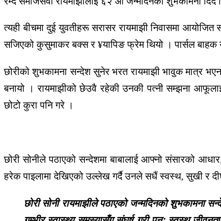
रम्दै समाजसेवी रायमाझीलाई ६२ औं जन्मदिनको शुभकामना दिंदै 
त्यही बीचमा दुई युवतीहरू सरासर रायमाझी निवासमा आयोजित समार
सजिएको कुसुमाकर बक्स र ¥यापिङ फ्रेम थियो । पार्सल बाहक यु
छोरीको शुभकामना सन्देश सुनेर भरत रायमाझी भावुक मात्र भएनन
बनायो । रायमाझीको छेउवै रहेकी उनकी पत्नी सम्झना आफूलाई
छोटो कुरा पनि गरे ।
छोरी सोनीले पठाएको सन्देशमा बाबालाई आफ्नो संसारको आधार,
हरेक पाइलामा देखिएको उल्लेख गर्दै उनले सधैं स्वस्थ, सुखी र द
छोरी सोनी रायमाझीले पठाएको जन्मदिनको शुभकामना सन्देश 
गम्भीर स्वास्थ्य समस्यासँग संघर्ष गरी पुनः स्वस्थ जी