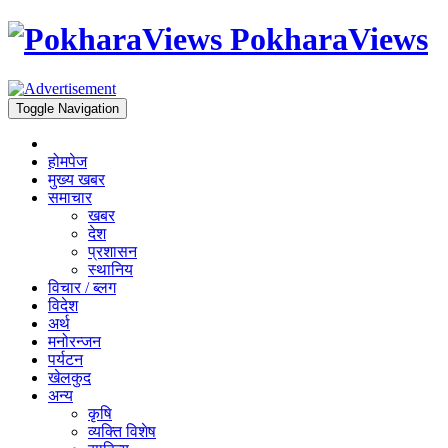
PokharaViews
Toggle Navigation
होमपेज
मुख्य खबर
समाचार
खबर
देश
प्रशासन
स्थानिय
विचार / ब्लग
विदेश
अर्थ
मनोरन्जन
पर्यटन
खेलकुद
अन्य
कृषि
व्यक्ति विशेष