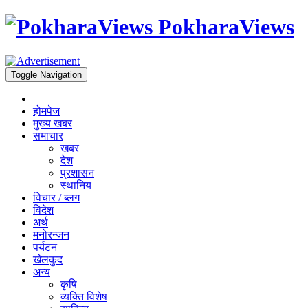
PokharaViews
Toggle Navigation
होमपेज
मुख्य खबर
समाचार
खबर
देश
प्रशासन
स्थानिय
विचार / ब्लग
विदेश
अर्थ
मनोरन्जन
पर्यटन
खेलकुद
अन्य
कृषि
व्यक्ति विशेष