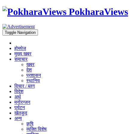
PokharaViews
Toggle Navigation
होमपेज
मुख्य खबर
समाचार
खबर
देश
प्रशासन
स्थानिय
विचार / ब्लग
विदेश
अर्थ
मनोरन्जन
पर्यटन
खेलकुद
अन्य
कृषि
व्यक्ति विशेष