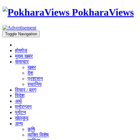
PokharaViews
Toggle Navigation
होमपेज
मुख्य खबर
समाचार
खबर
देश
प्रशासन
स्थानिय
विचार / ब्लग
विदेश
अर्थ
मनोरन्जन
पर्यटन
खेलकुद
अन्य
कृषि
व्यक्ति विशेष