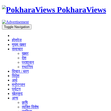
PokharaViews
Toggle Navigation
होमपेज
मुख्य खबर
समाचार
खबर
देश
प्रशासन
स्थानिय
विचार / ब्लग
विदेश
अर्थ
मनोरन्जन
पर्यटन
खेलकुद
अन्य
कृषि
व्यक्ति विशेष