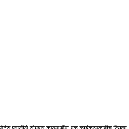
्टस प्रालीले सोमबार काठमाडौंमा एक कार्यक्रमकाबीच टिमका