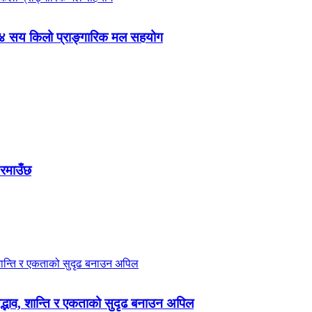
 ४ सय किलो प्राङ्गारिक मल सहयोग
 रमाउँछ
 सद्भाव, शान्ति र एकताको सुदृढ बनाउन अपिल