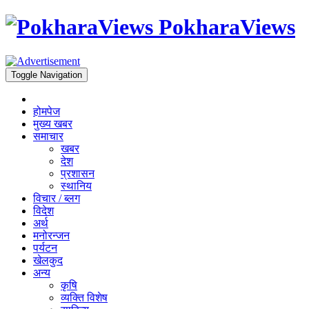
PokharaViews
Toggle Navigation
होमपेज
मुख्य खबर
समाचार
खबर
देश
प्रशासन
स्थानिय
विचार / ब्लग
विदेश
अर्थ
मनोरन्जन
पर्यटन
खेलकुद
अन्य
कृषि
व्यक्ति विशेष