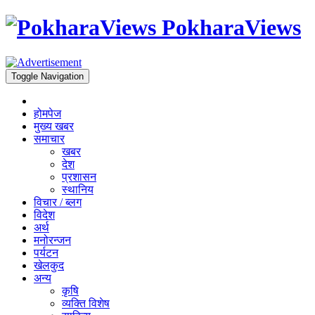
PokharaViews
Toggle Navigation
होमपेज
मुख्य खबर
समाचार
खबर
देश
प्रशासन
स्थानिय
विचार / ब्लग
विदेश
अर्थ
मनोरन्जन
पर्यटन
खेलकुद
अन्य
कृषि
व्यक्ति विशेष