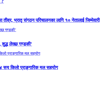
न ?
मा तीव्र, भ्रातृ संगठन परिचालनका लागि १० नेतालाई जिम्मेवारी
 शुद्ध लेख्छ गण्डकी’
 ४ सय किलो प्राङ्गारिक मल सहयोग