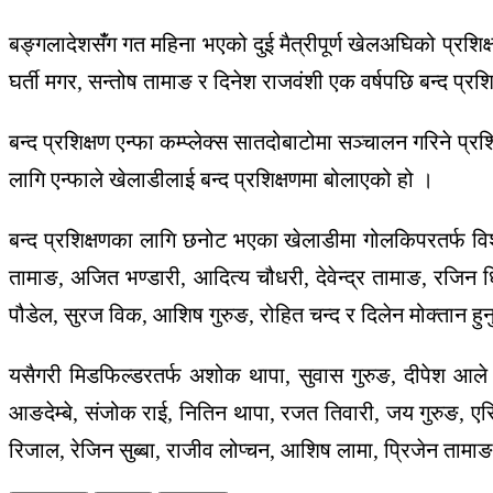
बङ्गलादेशसंँग गत महिना भएको दुई मैत्रीपूर्ण खेलअघिको प्रश
घर्ती मगर, सन्तोष तामाङ र दिनेश राजवंशी एक वर्षपछि बन्द प
बन्द प्रशिक्षण एन्फा कम्प्लेक्स सातदोबाटोमा सञ्चालन गरिन
लागि एन्फाले खेलाडीलाई बन्द प्रशिक्षणमा बोलाएको हो ।
बन्द प्रशिक्षणका लागि छनोट भएका खेलाडीमा गोलकिपरतर्फ विशाल 
तामाङ, अजित भण्डारी, आदित्य चौधरी, देवेन्द्र तामाङ, रजि
पौडेल, सुरज विक, आशिष गुरुङ, रोहित चन्द र दिलेन मोक्तान हुनु
यसैगरी मिडफिल्डरतर्फ अशोक थापा, सुवास गुरुङ, दीपेश आले मग
आङदेम्बे, संजोक राई, नितिन थापा, रजत तिवारी, जय गुरुङ, एर
रिजाल, रेजिन सुब्बा, राजीव लोप्चन, आशिष लामा, प्रिजेन तामाङ