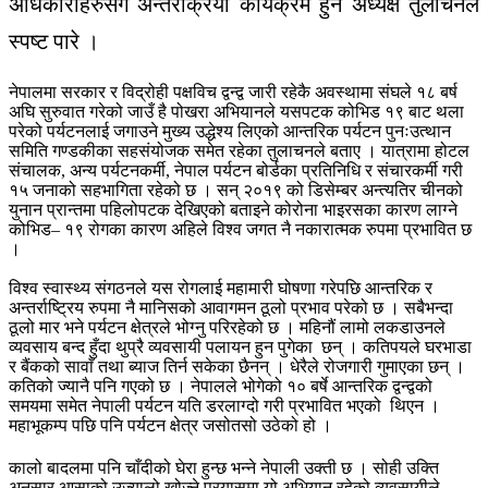
अधिकारीहरुसँग अन्तरक्रिया कार्यक्रम हुने अध्यक्ष तुलाचनले
स्पष्ट पारे ।
नेपालमा सरकार र विद्रोही पक्षविच द्वन्द्व जारी रहेकै अवस्थामा संघले १८ बर्ष
अघि सुरुवात गरेको जाउँ है पोखरा अभियानले यसपटक कोभिड १९ बाट थला
परेको पर्यटनलाई जगाउने मुख्य उद्धेश्य लिएको आन्तरिक पर्यटन पुनःउत्थान
समिति गण्डकीका सहसंयोजक समेत रहेका तुलाचनले बताए । यात्रामा होटल
संचालक, अन्य पर्यटनकर्मी, नेपाल पर्यटन बोर्डका प्रतिनिधि र संचारकर्मी गरी
१५ जनाको सहभागिता रहेको छ । सन् २०१९ को डिसेम्बर अन्त्यतिर चीनको
युनान प्रान्तमा पहिलोपटक देखिएको बताइने कोरोना भाइरसका कारण लाग्ने
कोभिड– १९ रोगका कारण अहिले विश्व जगत नै नकारात्मक रुपमा प्रभावित छ
।
विश्व स्वास्थ्य संगठनले यस रोगलाई महामारी घोषणा गरेपछि आन्तरिक र
अन्तर्राष्ट्रिय रुपमा नै मानिसको आवागमन ठूलो प्रभाव परेको छ । सबैभन्दा
ठूलो मार भने पर्यटन क्षेत्रले भोग्नु परिरहेको छ । महिनौं लामो लकडाउनले
व्यवसाय बन्द हुँदा थुप्रै व्यवसायी पलायन हुन पुगेका छन् । कतिपयले घरभाडा
र बैंकको सावाँ तथा ब्याज तिर्न सकेका छैनन् । धेरैले रोजगारी गुमाएका छन् ।
कतिको ज्यानै पनि गएको छ । नेपालले भोगेको १० बर्षे आन्तरिक द्वन्द्वको
समयमा समेत नेपाली पर्यटन यति डरलाग्दो गरी प्रभावित भएको थिएन ।
महाभूकम्प पछि पनि पर्यटन क्षेत्र जसोतसो उठेको हो ।
कालो बादलमा पनि चाँदीको घेरा हुन्छ भन्ने नेपाली उक्ती छ । सोही उक्ति
अनुसार आसाको उज्यालो खोज्ने प्रयासमा यो अभियान रहेको व्यवसायीले