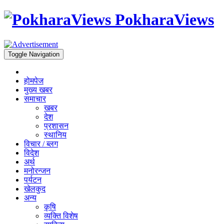
PokharaViews
Toggle Navigation
होमपेज
मुख्य खबर
समाचार
खबर
देश
प्रशासन
स्थानिय
विचार / ब्लग
विदेश
अर्थ
मनोरन्जन
पर्यटन
खेलकुद
अन्य
कृषि
व्यक्ति विशेष