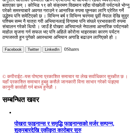
बताएका छन् । कोभिड १९ को संक्रमण विद्यमान रहँदा पोखरेली पर्यटनले भोग्नु
परेको समस्याबारे अवगत गराउने र आन्तरिक रुपमा घुम्नका लागि प्रेरित गर्ने
उद्धेश्य पनि समेटिएको छ ।
विभिन्न बर्ष र विभिन्न चरणमा पूर्वी नेपाल देखि सुदुर
पश्चिम सम्म नै यात्रा गरी अभियानलाई विगतमा पनि संघले प्रभावकारी रुपमा
संचालन गरेको थियो । जाउँ है पोखरा अभियानले नेपालमा आन्तरिक पर्यटनको
माहोल सृजना गर्न सफल भए पनि अहिले कोरोना भाइरसका कारण पर्यटन
ठप्पजस्तो हुन पुगेको अवस्थामा अभियान अगाडि बढाउन लागिएको हो ।
0
Shares
Facebook
Twitter
LinkedIn
© कपीराईट–यस पोष्टमा प्रकाशित समाचार या लेख सर्वाधिकार सुरक्षीत छ ।
यहाँ प्रकाशित समाचार हुबहु कसैले जानकारी विना साभार गरेको पाइएमा
कानुनी कार्वाही गर्न बाध्य हुनेछौ ।
सम्बन्धित खवर
पोखरा फाइनान्स र समृद्धि फाइनान्सको मर्जर सम्पन्न,
शुक्रबारदेखि एकीकृत कारोबार सुरु