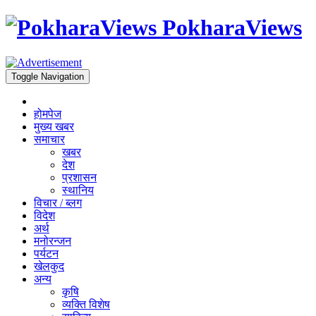
PokharaViews
Toggle Navigation
होमपेज
मुख्य खबर
समाचार
खबर
देश
प्रशासन
स्थानिय
विचार / ब्लग
विदेश
अर्थ
मनोरन्जन
पर्यटन
खेलकुद
अन्य
कृषि
व्यक्ति विशेष