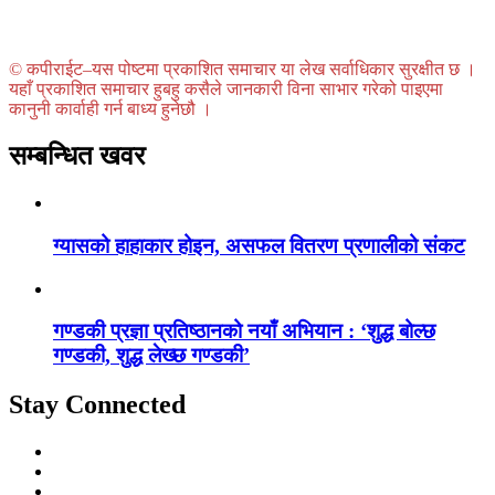
© कपीराईट–यस पोष्टमा प्रकाशित समाचार या लेख सर्वाधिकार सुरक्षीत छ ।
यहाँ प्रकाशित समाचार हुबहु कसैले जानकारी विना साभार गरेको पाइएमा
कानुनी कार्वाही गर्न बाध्य हुनेछौ ।
सम्बन्धित खवर
ग्यासको हाहाकार होइन, असफल वितरण प्रणालीको संकट
गण्डकी प्रज्ञा प्रतिष्ठानको नयाँ अभियान : ‘शुद्ध बोल्छ
गण्डकी, शुद्ध लेख्छ गण्डकी’
Stay Connected