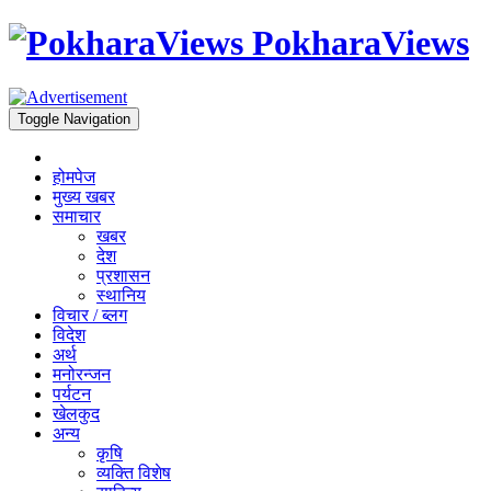
PokharaViews
Toggle Navigation
होमपेज
मुख्य खबर
समाचार
खबर
देश
प्रशासन
स्थानिय
विचार / ब्लग
विदेश
अर्थ
मनोरन्जन
पर्यटन
खेलकुद
अन्य
कृषि
व्यक्ति विशेष