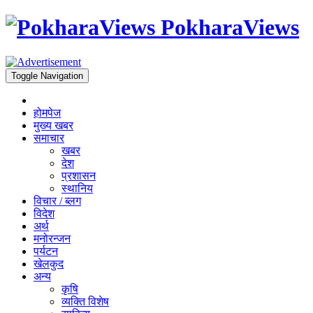
PokharaViews
Toggle Navigation
होमपेज
मुख्य खबर
समाचार
खबर
देश
प्रशासन
स्थानिय
विचार / ब्लग
विदेश
अर्थ
मनोरन्जन
पर्यटन
खेलकुद
अन्य
कृषि
व्यक्ति विशेष