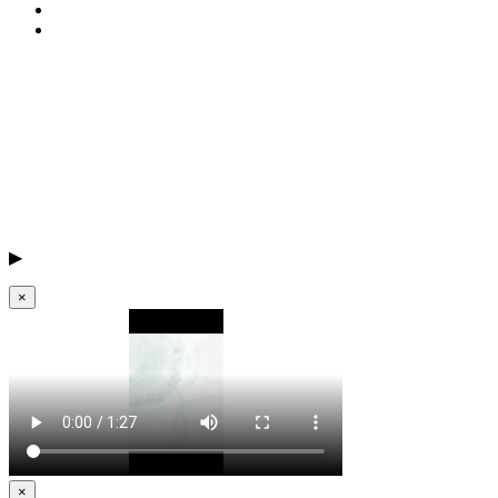
▶
×
×