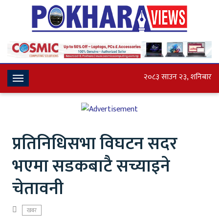
२०८३ साउन २३, शनिबार
Toggle
Navigation
प्रतिनिधिसभा विघटन सदर
भएमा सडकबाटै सच्याइने
चेतावनी
खबर